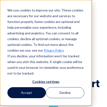
We use cookies to improve our site. These cookies
are necessary for our website and services to
Suche
function properly. Some cookies are optional and
help personalize your experience, including
advertising and analytics. You can consent to all
Suche
cookies, decline all optional cookies, or manage
optional cookies. To find out more about the
cookies we use, see our
Privacy Policy
If you decline, your information won’t be tracked
when you visit this website. A single cookie will be
Mitarbeiter
used in your browser to remember your preference
not to be tracked.
schaffen Mehrwert
Cookies settings
Accept
Decline