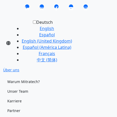
Deutsch
English
Español
English (United Kingdom)
Español (América Latina)
Français
中文 (简体)
Über uns
Warum Mitratech?
Unser Team
Karriere
Partner