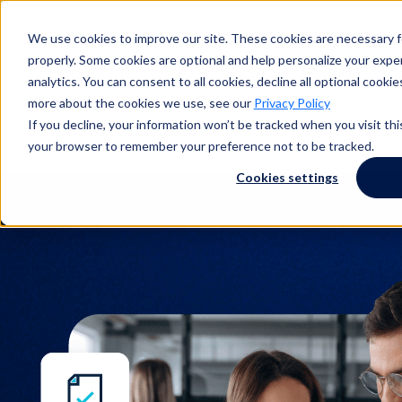
We use cookies to improve our site. These cookies are necessary f
Buscar en
properly. Some cookies are optional and help personalize your exper
analytics. You can consent to all cookies, decline all optional cooki
more about the cookies we use, see our
Privacy Policy
If you decline, your information won’t be tracked when you visit this
Buscar en
your browser to remember your preference not to be tracked.
Cookies settings
Eventos sobre el cumplimiento
de los recursos humanos