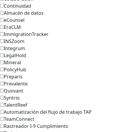
Continuidad
Almacén de datos
eCounsel
EraCLM
ImmigrationTracker
INSZoom
Integrum
LegalHold
Mineral
PolicyHub
Preparis
Prevalente
Quovant
Syntrio
TalentReef
Automatización del flujo de trabajo TAP
TeamConnect
Rastreador I-9 Cumplimiento