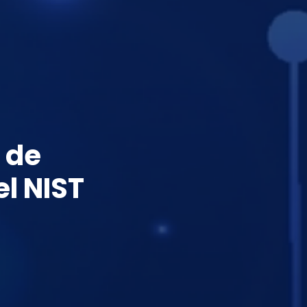
 de
el NIST