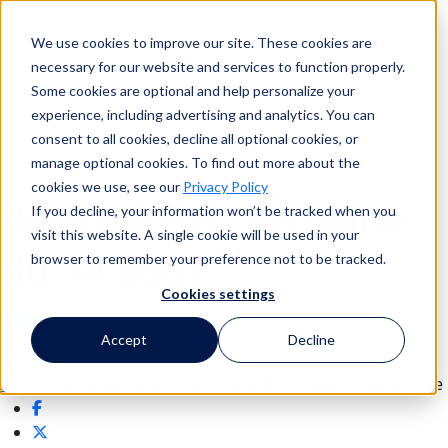
We use cookies to improve our site. These cookies are
Recherche
necessary for our website and services to function properly.
Some cookies are optional and help personalize your
experience, including advertising and analytics. You can
consent to all cookies, decline all optional cookies, or
Recherche
manage optional cookies. To find out more about the
cookies we use, see our
Privacy Policy
Résumé RH : semaine
If you decline, your information won’t be tracked when you
visit this website. A single cookie will be used in your
du 14 août
browser to remember your preference not to be tracked.
Cookies settings
Accept
Decline
Personnel de Mitratech
Août 14, 2015
3 minutes de lecture