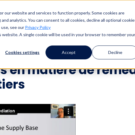
or our website and services to function properly. Some cookies are
and analytics. You can consent to all cookies, decline all optional cookie
uccès des clients
Ressources
Evénements
À p
 use, see our
Privacy Policy
is website. A single cookie will be used in your browser to remember you
Cookies settings
Accept
Decline
s en matière de reméd
tiers