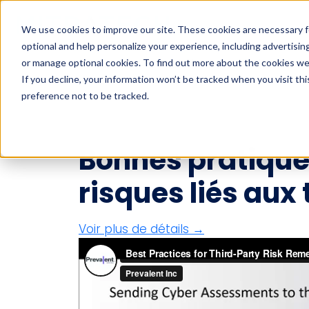
We use cookies to improve our site. These cookies are necessary f
optional and help personalize your experience, including advertising 
Recherche
Industries
Solutions
Produits
S
or manage optional cookies. To find out more about the cookies we
If you decline, your information won’t be tracked when you visit th
preference not to be tracked.
Recherche
Bonnes pratique
risques liés aux 
Voir plus de détails →