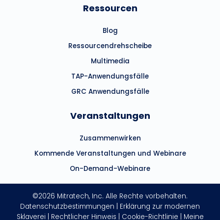
Ressourcen
Blog
Ressourcendrehscheibe
Multimedia
TAP-Anwendungsfälle
GRC Anwendungsfälle
Veranstaltungen
Zusammenwirken
Kommende Veranstaltungen und Webinare
On-Demand-Webinare
©2026 Mitratech, Inc. Alle Rechte vorbehalten.
Datenschutzbestimmungen
|
Erklärung zur modernen
Sklaverei
|
Rechtlicher Hinweis
|
Cookie-Richtlinie
|
Meine