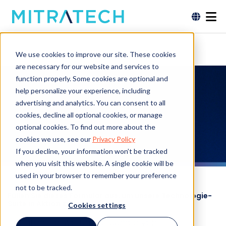
We use cookies to improve our site. These cookies
are necessary for our website and services to
function properly. Some cookies are optional and
Demo
help personalize your experience, including
advertising and analytics. You can consent to all
anfordern
cookies, decline all optional cookies, or manage
optional cookies. To find out more about the
cookies we use, see our
Privacy Policy
If you decline, your information won’t be tracked
when you visit this website. A single cookie will be
used in your browser to remember your preference
not to be tracked.
Füllen Sie dieses Formular aus, um unsere Technologie-
Suite in Aktion zu sehen.
Cookies settings
Erfahren Sie, warum Tausende von