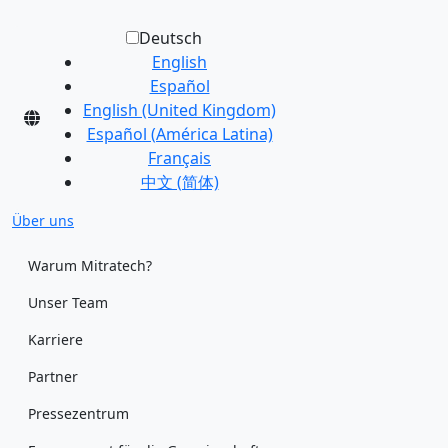
Deutsch
English
Español
English (United Kingdom)
Español (América Latina)
Français
中文 (简体)
Über uns
Warum Mitratech?
Unser Team
Karriere
Partner
Pressezentrum