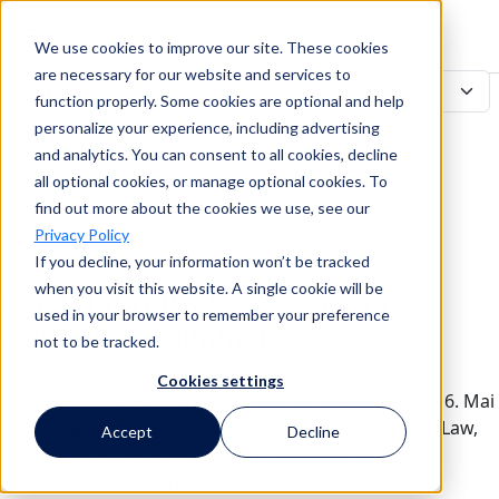
We use cookies to improve our site. These cookies
Suche
are necessary for our website and services to
function properly. Some cookies are optional and help
personalize your experience, including advertising
and analytics. You can consent to all cookies, decline
Suche
all optional cookies, or manage optional cookies. To
find out more about the cookies we use, see our
Privacy Policy
If you decline, your information won’t be tracked
when you visit this website. A single cookie will be
Dorch führt Peabody zu mehr
used in your browser to remember your preference
Klarheit am Himmel
not to be tracked.
Anmerkung der Redaktion: Dieser Artikel wurde
Cookies settings
ursprünglich auf advancelaw.com veröffentlicht. Am 6. Mai
2021 schloss Mitratech die Übernahme von AdvanceLaw,
Accept
Decline
einem führenden Anbieter von Lösungen für die
Verwaltung von Rechtskosten, ab. Der Inhalt wurde