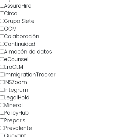
AssureHire
Circa
Grupo Siete
OCM
Colaboración
Continuidad
Almacén de datos
eCounsel
EraCLM
ImmigrationTracker
INSZoom
Integrum
LegalHold
Mineral
PolicyHub
Preparis
Prevalente
Quovant