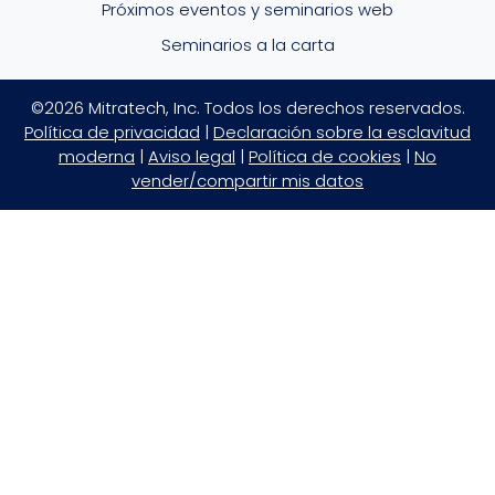
Próximos eventos y seminarios web
Seminarios a la carta
©2026 Mitratech, Inc. Todos los derechos reservados.
Política de privacidad
|
Declaración sobre la esclavitud
moderna
|
Aviso legal
|
Política de cookies
|
No
vender/compartir mis datos