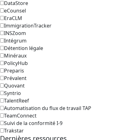
DataStore
eCounsel
EraCLM
ImmigrationTracker
INSZoom
Intégrum
Détention légale
Minéraux
PolicyHub
Preparis
Prévalent
Quovant
Syntrio
TalentReef
Automatisation du flux de travail TAP
TeamConnect
Suivi de la conformité I-9
Trakstar
Dernières ressources