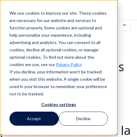
We use cookies to improve our site. These cookies
Buscar en
are necessary for our website and services to
function properly. Some cookies are optional and
help personalize your experience, including
advertising and analytics. You can consent to all
Buscar en
cookies, decline all optional cookies, or manage
optional cookies. To find out more about the
Formas de agilizar los
cookies we use, see our
Privacy Policy
If you decline, your information won’t be tracked
procesos jurídicos
when you visit this website. A single cookie will be
used in your browser to remember your preference
corporativos y
not to be tracked.
Cookies settings
gestionar el gasto
Accept
Decline
jurídico en medio de la