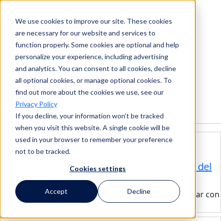
We use cookies to improve our site. These cookies
Buscar en
are necessary for our website and services to
function properly. Some cookies are optional and help
personalize your experience, including advertising
and analytics. You can consent to all cookies, decline
Buscar en
all optional cookies, or manage optional cookies. To
find out more about the cookies we use, see our
Protección de datos
Privacy Policy
If you decline, your information won’t be tracked
when you visit this website. A single cookie will be
used in your browser to remember your preference
not to be tracked.
24 DE JUNIO DE 2019
Global Voices: ¿Multas por incumplimiento del
Cookies settings
RGPD o ficción?
Accept
Decline
Les Richardson explica por qué es fundamental contar con
soluciones independientemente de la normativa...