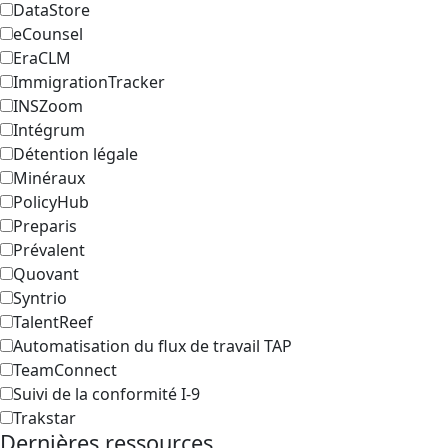
DataStore
eCounsel
EraCLM
ImmigrationTracker
INSZoom
Intégrum
Détention légale
Minéraux
PolicyHub
Preparis
Prévalent
Quovant
Syntrio
TalentReef
Automatisation du flux de travail TAP
TeamConnect
Suivi de la conformité I-9
Trakstar
Dernières ressources