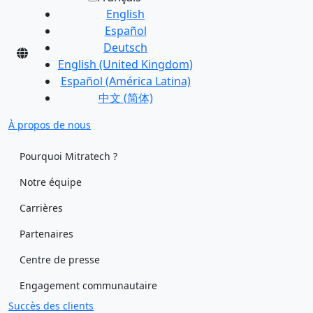
English
Español
Deutsch
English (United Kingdom)
Español (América Latina)
中文 (简体)
À propos de nous
Pourquoi Mitratech ?
Notre équipe
Carrières
Partenaires
Centre de presse
Engagement communautaire
Succès des clients