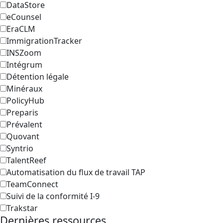
DataStore
eCounsel
EraCLM
ImmigrationTracker
INSZoom
Intégrum
Détention légale
Minéraux
PolicyHub
Preparis
Prévalent
Quovant
Syntrio
TalentReef
Automatisation du flux de travail TAP
TeamConnect
Suivi de la conformité I-9
Trakstar
Dernières ressources