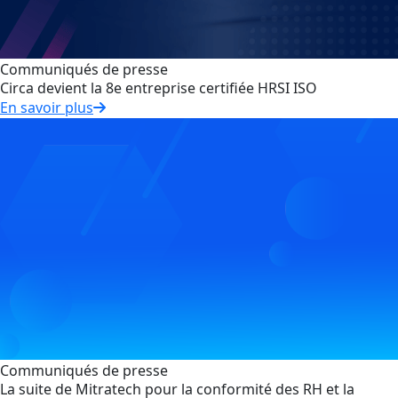
Communiqués de presse
Circa devient la 8e entreprise certifiée HRSI ISO
En savoir plus
Communiqués de presse
La suite de Mitratech pour la conformité des RH et la