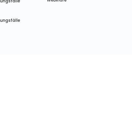
Webinare
ungsfälle
ungsfälle
mmungen
|
Erklärung zur modernen Sklaverei
|
ten nicht verkaufen/teilen
sourcen
Veranstaltungen
Blog
Zusammenwirken
rcendrehscheibe
Kommende