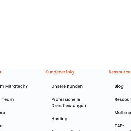
orkflow Automation Anwend
ich am unmittelbarsten und produktivsten auf Ihre R
s
Kundenerfolg
Ressource
m Mitratech?
Unsere Kunden
Blog
r Team
Professionelle
Ressou
Dienstleistungen
ere
Multime
Hosting
er
TAP-