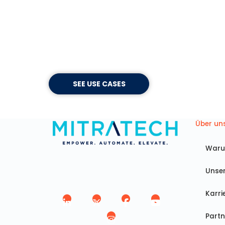
Mitratech's Legal W
Entdecken Sie die Arbeitsabläufe, die s
SEE USE CASES
Über un
Waru
Unse
Karri
Partn