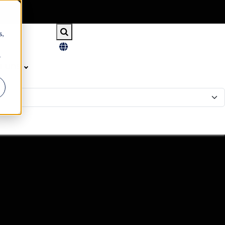
s,
r
r uns