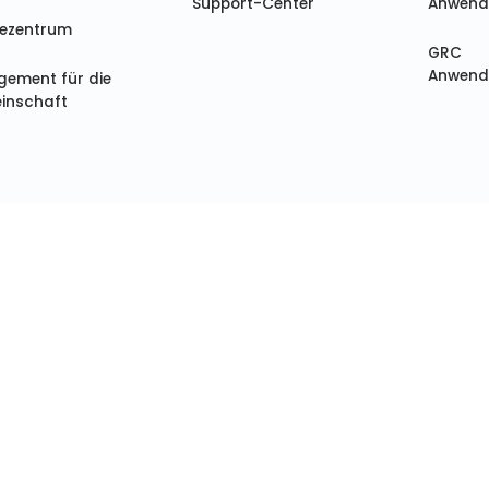
Support-Center
Anwend
sezentrum
GRC
Anwend
gement für die
inschaft
26 Mitratech, Inc. Alle Rechte vorbehalten.
Datenschutzbesti
Rechtlicher Hinweis
|
Cookie-Richtlinie
|
Meine Da
Über uns
Kundenerfolg
Res
um Mitratech?
Unsere Kunden
nser Team
Professionelle
Ressou