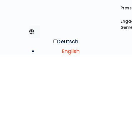
Pres
Enga
Geme
Deutsch
English
Español
English (United Kingdom)
Español (América Latina)
Français
©20
中文 (简体)
War
U