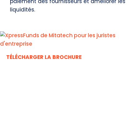
paiement des fournisseurs et améliorer les
liquidités.
TÉLÉCHARGER LA BROCHURE
Cas d'utilisation de
l'automatisation du flux de
travail juridique de Mitratech
Explorez les flux de travail qui auront l'impact le plus
immédiat et le plus productif sur vos opérations
juridiques.