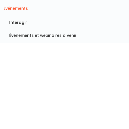
Evénements
Interagir
Événements et webinaires à venir
Webinaires à la demande
©2026 Mitratech, Inc. Tous droits réservés.
Politique de
confidentialité
|
Déclaration sur l'esclavage moderne
|
Avis juridique
|
Politique en matière de cookies
|
Ne pas
vendre/partager mes informations