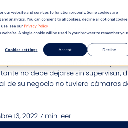
or our website and services to function properly. Some cookies are
and analytics. You can consent to all cookies, decline all optional cookie
eger su empresa de la
 use, see our
Privacy Policy
tos
Éxito de los clientes
Recursos
Eventos
Q
is website. A single cookie will be used in your browser to remember you
o
Cookies settings
Accept
Decline
 empresas necesitan comunicarse por c
rtante no debe dejarse sin supervisar,
pal de su negocio no tuviera cámaras d
bre 13, 2022
7 min leer