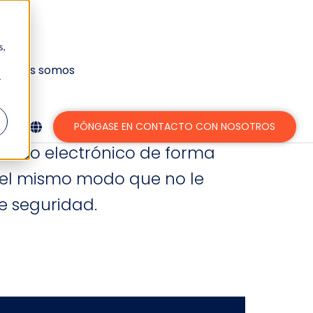
s,
s amenazas del
uiénes somos
r
PÓNGASE EN CONTACTO CON NOSOTROS
orreo electrónico de forma
 del mismo modo que no le
e seguridad.