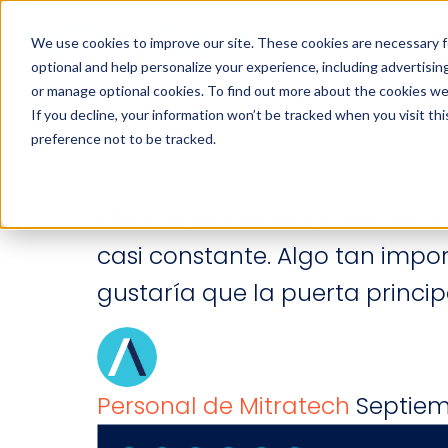
We use cookies to improve our site. These cookies are necessary f
optional and help personalize your experience, including advertising 
6 formas de prot
or manage optional cookies. To find out more about the cookies we
Industrias
Soluciones
Produc
If you decline, your information won’t be tracked when you visit th
preference not to be tracked.
correo electrónic
En la era moderna, todas las
casi constante. Algo tan impo
gustaría que la puerta princi
Personal de Mitratech
Septiem