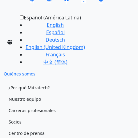
Español (América Latina)
English
Español
Deutsch
English (United Kingdom)
Français
中文 (简体)
Quiénes somos
¿Por qué Mitratech?
Nuestro equipo
Carreras profesionales
Socios
Centro de prensa