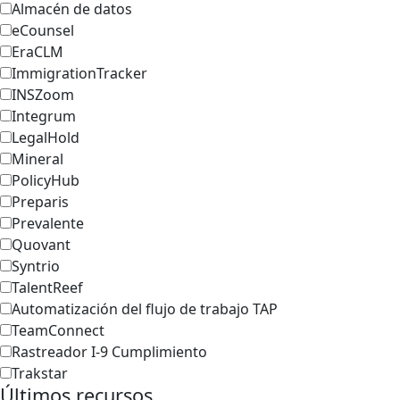
Almacén de datos
eCounsel
EraCLM
ImmigrationTracker
INSZoom
Integrum
LegalHold
Mineral
PolicyHub
Preparis
Prevalente
Quovant
Syntrio
TalentReef
Automatización del flujo de trabajo TAP
TeamConnect
Rastreador I-9 Cumplimiento
Trakstar
Últimos recursos