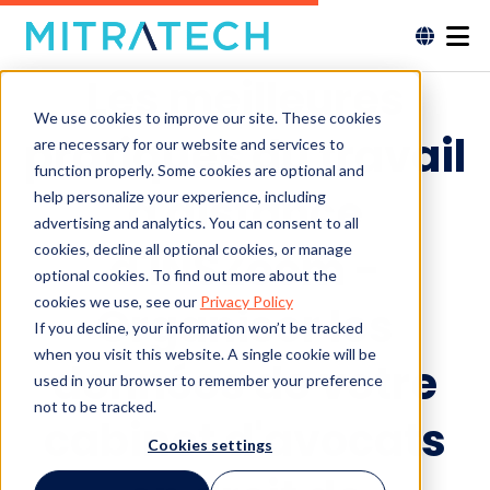
Les meilleures
We use cookies to improve our site. These cookies
pratiques du travail
are necessary for our website and services to
function properly. Some cookies are optional and
à distance
help personalize your experience, including
advertising and analytics. You can consent to all
cookies, decline all optional cookies, or manage
d'INSZoom -
optional cookies. To find out more about the
cookies we use, see our
Privacy Policy
Organiser les
If you decline, your information won’t be tracked
when you visit this website. A single cookie will be
données de votre
used in your browser to remember your preference
not to be tracked.
cabinet d'avocats
Cookies settings