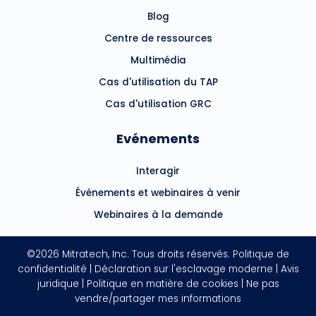
Blog
Centre de ressources
Multimédia
Cas d'utilisation du TAP
Cas d'utilisation GRC
Evénements
Interagir
Événements et webinaires à venir
Webinaires à la demande
©2026 Mitratech, Inc. Tous droits réservés.
Politique de
confidentialité
|
Déclaration sur l'esclavage moderne
|
Avis
juridique
|
Politique en matière de cookies
|
Ne pas
vendre/partager mes informations