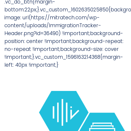
.vc_do_btn{margin-
bottom:22px;}.vc_custom_1602635025850{backgr
image: url(https://mitratech.com/wp-
content/uploads/ImmigrationTracker-
Header.png?id=36490) !important;background-
position: center !important;background-repeat:
no-repeat !important;background-size: cover
!important;}.vc_custom_1596163214368{margin-
left: 40px !important;}