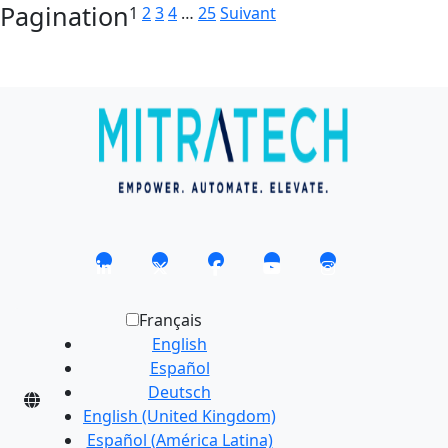
Pagination
1
2
3
4
…
25
Suivant
Français
English
Español
Deutsch
English (United Kingdom)
Español (América Latina)