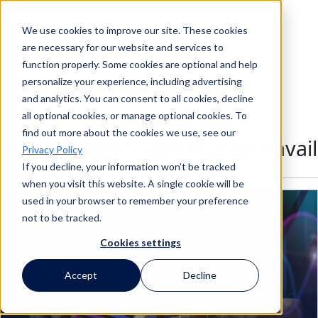
We use cookies to improve our site. These cookies
Recherche
are necessary for our website and services to
function properly. Some cookies are optional and help
personalize your experience, including advertising
and analytics. You can consent to all cookies, decline
Recherche
all optional cookies, or manage optional cookies. To
find out more about the cookies we use, see our
Automatisation des flux de travail
Privacy Policy
If you decline, your information won’t be tracked
when you visit this website. A single cookie will be
used in your browser to remember your preference
not to be tracked.
Cookies settings
Accept
Decline