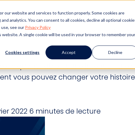
or our website and services to function properly. Some cookies are
and analytics. You can consent to all cookies, decline all optional cookie
tifs : comment les RH
 use, see our
Privacy Policy
uccès des clients
Ressources
Evénements
À p
is website. A single cookie will be used in your browser to remember you
Cookies settings
Accept
Decline
ns quantifiable et une intention à votre
ent vous pouvez changer votre histoire
vier 2022
6 minutes de lecture