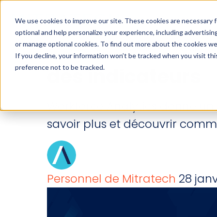
We use cookies to improve our site. These cookies are necessary f
optional and help personalize your experience, including advertising 
Analyse des effec
or manage optional cookies. To find out more about the cookies we
Industries
Solutions
Produits
S
If you decline, your information won’t be tracked when you visit th
preference not to be tracked.
des indicateurs
Workforce Analytics donne un se
savoir plus et découvrir comm
Personnel de Mitratech
28 jan