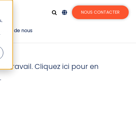
NOUS CONTACTER
s,
 peuvent intégrer
ropos de nous
r
 travail. Cliquez ici pour en
.