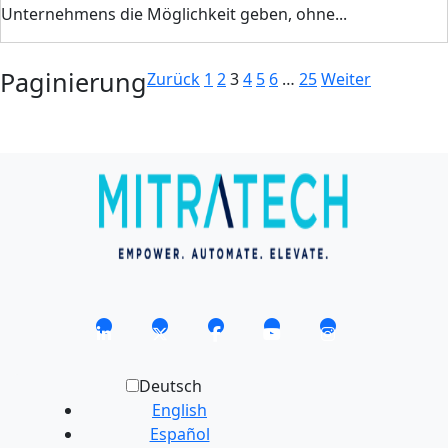
Unternehmens die Möglichkeit geben, ohne...
Paginierung
Zurück
1
2
3
4
5
6
…
25
Weiter
Deutsch
English
Español