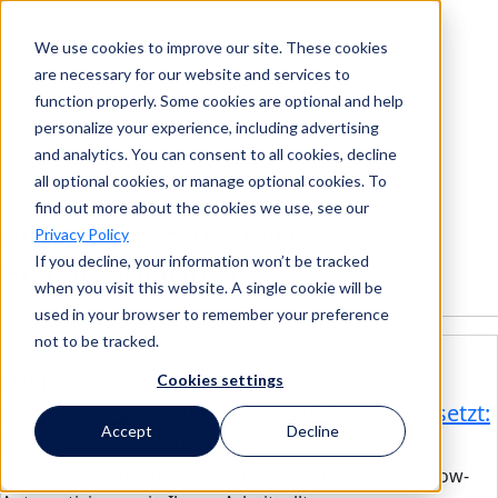
We use cookies to improve our site. These cookies
Suche
are necessary for our website and services to
function properly. Some cookies are optional and help
personalize your experience, including advertising
and analytics. You can consent to all cookies, decline
Suche
all optional cookies, or manage optional cookies. To
find out more about the cookies we use, see our
Automatisierung von
Privacy Policy
Arbeitsabläufen
If you decline, your information won’t be tracked
when you visit this website. A single cookie will be
used in your browser to remember your preference
not to be tracked.
MAI 17, 2023
Cookies settings
Wann man Workflow-Automatisierung einsetzt:
Accept
Decline
Leitfaden für Einsteiger
Tipps und Strategien für die Anwendung der Workflow-