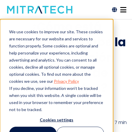
¿Cómo está
We use cookies to improve our site. These cookies
alterando la nube la
are necessary for our website and services to
function properly. Some cookies are optional and
automatización
help personalize your experience, including
advertising and analytics. You can consent to all
cookies, decline all optional cookies, or manage
tradicional de
optional cookies. To find out more about the
cookies we use, see our
Privacy Policy
documentos?
If you decline, your information won’t be tracked
when you visit this website. A single cookie will be
used in your browser to remember your preference
not to be tracked.
Cookies settings
Personal de Mitratech
29 de noviembre de 2017
7 min
leer