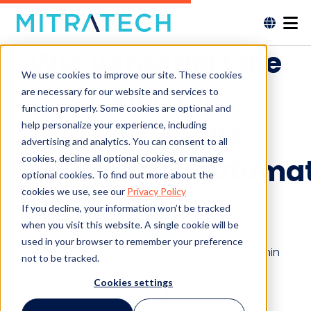
Wie verändert die
We use cookies to improve our site. These cookies
Cloud die
are necessary for our website and services to
function properly. Some cookies are optional and
traditionelle
help personalize your experience, including
advertising and analytics. You can consent to all
cookies, decline all optional cookies, or manage
Dokumentenautomat
optional cookies. To find out more about the
cookies we use, see our
Privacy Policy
If you decline, your information won’t be tracked
when you visit this website. A single cookie will be
used in your browser to remember your preference
Mitratech-Mitarbeiter
November 29, 2017
7 min
not to be tracked.
gelesen
Cookies settings