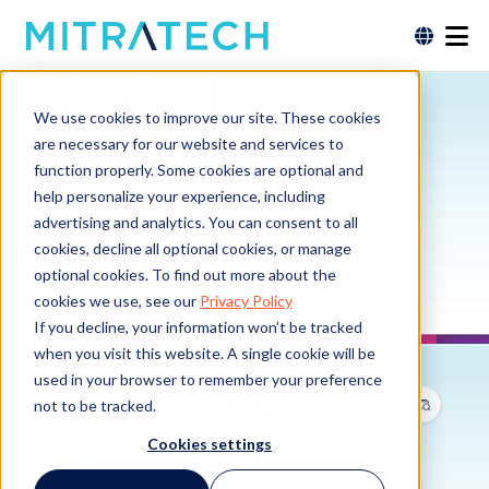
Mitratech
We use cookies to improve our site. These cookies
TeamConnect
are necessary for our website and services to
function properly. Some cookies are optional and
help personalize your experience, including
以企业级精度管理法律事务和支出
advertising and analytics. You can consent to all
cookies, decline all optional cookies, or manage
联系我们
optional cookies. To find out more about the
下载手册
cookies we use, see our
Privacy Policy
If you decline, your information won’t be tracked
when you visit this website. A single cookie will be
used in your browser to remember your preference
not to be tracked.
Cookies settings