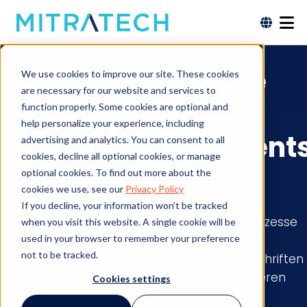
Anwendungsfälle
We use cookies to improve our site. These cookies
are necessary for our website and services to
des
function properly. Some cookies are optional and
help personalize your experience, including
Risikomanagement
advertising and analytics. You can consent to all
cookies, decline all optional cookies, or manage
für Dritte
optional cookies. To find out more about the
cookies we use, see our
Privacy Policy
If you decline, your information won’t be tracked
Entdecken Sie, wie Sie manuelle TPRM-Prozesse
when you visit this website. A single cookie will be
used in your browser to remember your preference
automatisieren und die Bewertung und
not to be tracked.
Berichterstattung über mehr als 50 Vorschriften
und Best-Practice-Rahmenwerke optimieren
Cookies settings
können.