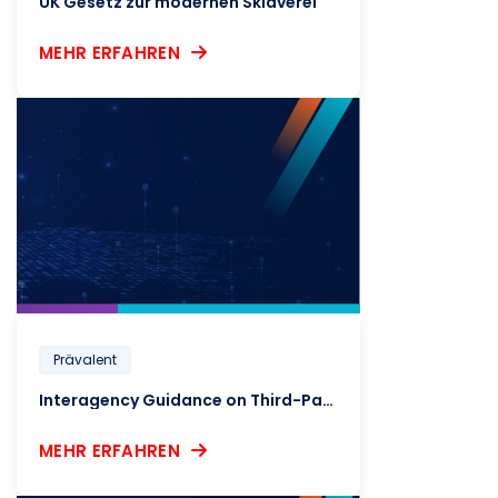
UK Gesetz zur modernen Sklaverei
MEHR ERFAHREN
Prävalent
Interagency Guidance on Third-Party Relationships Compliance
MEHR ERFAHREN