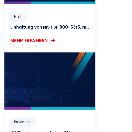
NIST
Einhaltung von NIST SP 800-53r5, NIST SP 800-161r1 und NIST CSF v2.0
MEHR ERFAHREN
Prävalent