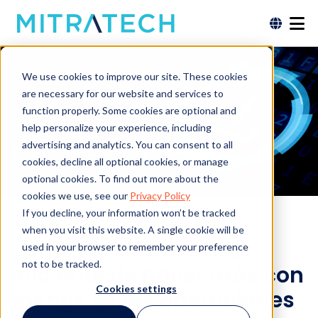
We use cookies to improve our site. These cookies
are necessary for our website and services to
function properly. Some cookies are optional and
help personalize your experience, including
Libro electrónico
advertising and analytics. You can consent to all
cookies, decline all optional cookies, or manage
optional cookies. To find out more about the
cookies we use, see our
Privacy Policy
If you decline, your information won’t be tracked
when you visit this website. A single cookie will be
¿Cuál es la forma más
used in your browser to remember your preference
not to be tracked.
eficiente de hacer más con
Cookies settings
menos en las operaciones