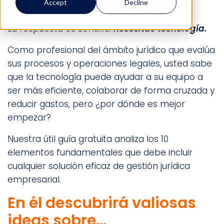
legales de su empresa?
Accept
Decline
La respuesta es sencilla:
necesitas tecnología.
Como profesional del ámbito jurídico que evalúa
sus procesos y operaciones legales, usted sabe
que la tecnología puede ayudar a su equipo a
ser más eficiente, colaborar de forma cruzada y
reducir gastos, pero ¿por dónde es mejor
empezar?
Nuestra útil guía gratuita analiza los 10
elementos fundamentales que debe incluir
cualquier solución eficaz de gestión jurídica
empresarial.
En él descubrirá valiosas
ideas sobre...