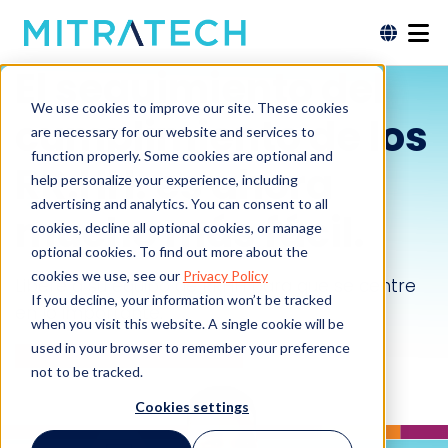
El seguimiento del
We use cookies to improve our site. These cookies
cumplimiento de los
are necessary for our website and services to
function properly. Some cookies are optional and
RR.HH. es ahora
help personalize your experience, including
advertising and analytics. You can consent to all
mucho más fácil.
cookies, decline all optional cookies, or manage
optional cookies. To find out more about the
cookies we use, see our
Privacy Policy
Libere a su equipo de RRHH para que se centre
If you decline, your information won’t be tracked
en lo importante.
when you visit this website. A single cookie will be
used in your browser to remember your preference
Solicitar una demostración
not to be tracked.
Cookies settings