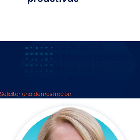
¿Está preparado para
gestionar de forma proactiva
el cumplimiento de la
normativa de RRHH?
Solicitar una demostración