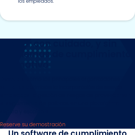
los empleados.
Operar con cuidado, y sin
problemas de cumplimiento
normativo
Descubra cómo las principales organizaciones
sanitarias optimizan la incorporación de nuevos
empleados, la gestión de riesgos de proveedores y
el seguimiento de políticas en una plataforma
segura y escalable.
Reserve su demostración
Un software de cumplimiento