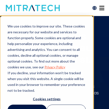
We use cookies to improve our site. These cookies
Proteja a sus
are necessary for our website and services to
function properly. Some cookies are optional and
pacientes, a su
help personalize your experience, including
advertising and analytics. You can consent to all
personal y a su
cookies, decline all optional cookies, or manage
optional cookies. To find out more about the
consulta
cookies we use, see our
Privacy Policy
If you decline, your information won’t be tracked
when you visit this website. A single cookie will be
used in your browser to remember your preference
Cuando el cumplimiento normativo es
not to be tracked.
fundamental, las organizaciones sanitarias
recurren a Mitratech.
Cookies settings