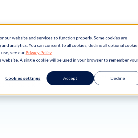
 RR.HH.
tos
Éxito de los clientes
Recursos
Eventos
Q
or our website and services to function properly. Some cookies are
a de los riesgos de cu
and analytics. You can consent to all cookies, decline all optional cookie
 use, see our
Privacy Policy
s modernos
is website. A single cookie will be used in your browser to remember you
de Mitratech permite a RRHH comprender la normativa
Cookies settings
Accept
Decline
 conforme a la normativa.