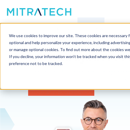
Inteligencia sobre el cumplimiento de los
Industrias
Soluciones
Produc
We use cookies to improve our site. These cookies are necessary f
Gestión proactiv
optional and help personalize your experience, including advertising 
or manage optional cookies. To find out more about the cookies we
los trabajadore
If you decline, your information won’t be tracked when you visit th
preference not to be tracked.
La solución HR Compliance Intelligence 
garantizando un lugar de trabajo ético y
Solicitar una demostración