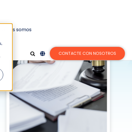
uiénes somos
mplimiento para
s,
CONTACTE CON NOSOTROS
r
 laboral, minimizando el riesgo y