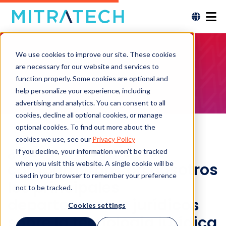
We use cookies to improve our site. These cookies
are necessary for our website and services to
function properly. Some cookies are optional and
help personalize your experience, including
advertising and analytics. You can consent to all
cookies, decline all optional cookies, or manage
optional cookies. To find out more about the
cookies we use, see our
Privacy Policy
¿Qué conocimientos
If you decline, your information won’t be tracked
when you visit this website. A single cookie will be
compartieron con nosotros
used in your browser to remember your preference
los principales
not to be tracked.
departamentos jurídicos
Cookies settings
sobre la tecnología jurídica