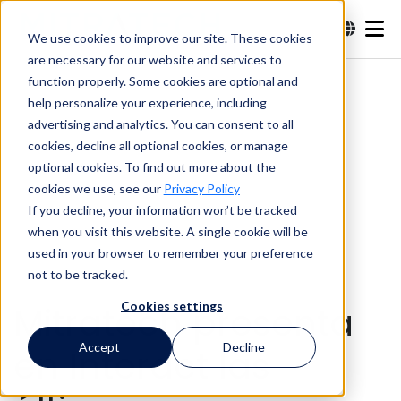
We use cookies to improve our site. These cookies
are necessary for our website and services to
Buscar en
function properly. Some cookies are optional and
help personalize your experience, including
advertising and analytics. You can consent to all
Buscar en
cookies, decline all optional cookies, or manage
optional cookies. To find out more about the
cookies we use, see our
Privacy Policy
If you decline, your information won’t be tracked
when you visit this website. A single cookie will be
used in your browser to remember your preference
not to be tracked.
Cookies settings
Mitratech presenta
Accept
Decline
en Interact las