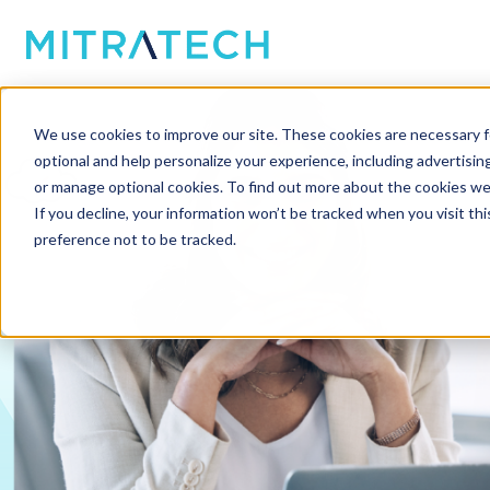
法律案件管理
We use cookies to improve our site. These cookies are necessary f
optional and help personalize your experience, including advertising 
利用统一的法律事务和案件管理平台，在法律
or manage optional cookies. To find out more about the cookies we
If you decline, your information won’t be tracked when you visit th
预约演示
preference not to be tracked.