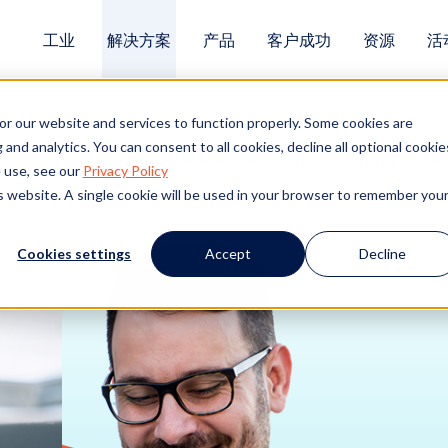
工业
解决方案
产品
客户成功
资源
活
or our website and services to function properly. Some cookies are
and analytics. You can consent to all cookies, decline all optional cookie
案件中实时完成任务并开展协作，同时利用强大的报告和分析
 use, see our
Privacy Policy
is website. A single cookie will be used in your browser to remember you
Cookies settings
Accept
Decline