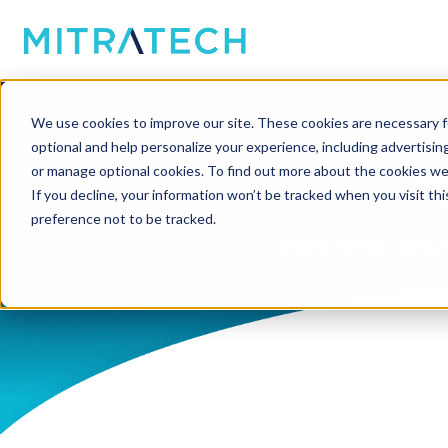
We use cookies to improve our site. These cookies are necessary f
optional and help personalize your experience, including advertising 
or manage optional cookies. To find out more about the cookies we
If you decline, your information won’t be tracked when you visit th
preference not to be tracked.
利用专为内容、活动