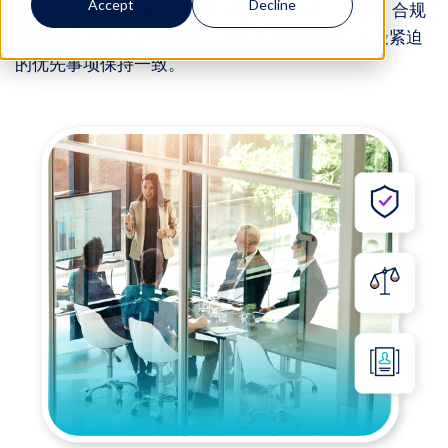
Accept
Decline
三方风险流程，Mitratech 可将您的法律、风险、合规
和人力资源业务连接起来，并使其与您所在行业最紧迫
的优先事项保持一致。