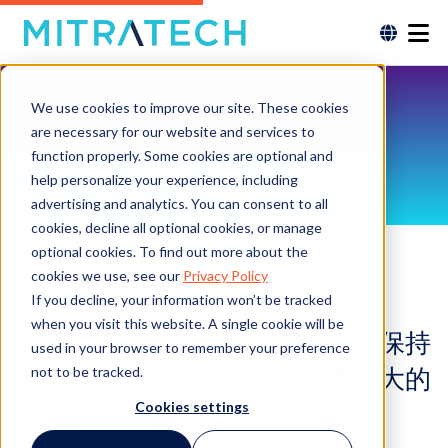
We use cookies to improve our site. These cookies
are necessary for our website and services to
function properly. Some cookies are optional and
help personalize your experience, including
advertising and analytics. You can consent to all
cookies, decline all optional cookies, or manage
optional cookies. To find out more about the
cookies we use, see our
Privacy Policy
If you decline, your information won’t be tracked
when you visit this website. A single cookie will be
观看合规领导者讨论如何在今天保持
used in your browser to remember your preference
业务连续性，并在明天建立更强大的
not to be tracked.
企业。
Cookies settings