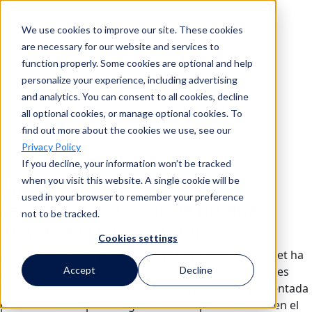
We use cookies to improve our site. These cookies
Buscar en
are necessary for our website and services to
function properly. Some cookies are optional and help
personalize your experience, including advertising
and analytics. You can consent to all cookies, decline
Buscar en
all optional cookies, or manage optional cookies. To
find out more about the cookies we use, see our
Privacy Policy
If you decline, your information won’t be tracked
when you visit this website. A single cookie will be
Contratistas: Recuerde revisar y
used in your browser to remember your preference
validar sus prácticas de pruebas
not to be tracked.
previas a la contratación.
Cookies settings
A estas alturas, es posible que ya haya oído que Target ha
acordado recientemente pagar 2,8 millones de dólares
Accept
Decline
para resolver una acusación de discriminación presentada
por la Comisión para la Igualdad de Oportunidades en el