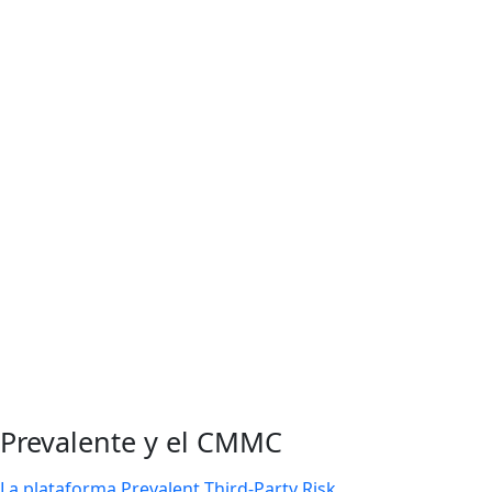
Integridad del sistema y de la información
Nivel 1
3.14.1 Corrección de fallos
3.14.2 Protección contra código malicioso
3.14.4 Actualización de la protección contra código
malicioso
3.14.5 Análisis del sistema y los archivos
Nivel 2
3.14.3 Alertas y avisos de seguridad
3.14.6 Supervisar las comunicaciones en busca de ataques
3.14.7 Identificar usos no autorizados
Prevalente y el CMMC
La plataforma Prevalent Third-Party Risk