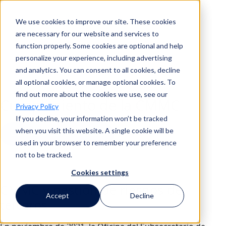
We use cookies to improve our site. These cookies
Buscar en
are necessary for our website and services to
function properly. Some cookies are optional and help
personalize your experience, including advertising
and analytics. You can consent to all cookies, decline
Buscar en
all optional cookies, or manage optional cookies. To
find out more about the cookies we use, see our
Cumplimiento de la CMMC
Privacy Policy
If you decline, your information won’t be tracked
when you visit this website. A single cookie will be
Contactar con un experto
used in your browser to remember your preference
not to be tracked.
Volver a todos los casos de uso
Cookies settings
CMMC y gestión de riesgos de
Accept
Decline
terceros