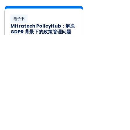
电子书
Mitratech PolicyHub：解决
GDPR 背景下的政策管理问题
了解更多
查看所有资源
客户成功案例
保单汇如何为全球客户带来卓越成果的故事。
跨大西洋再循环
弗里姆利公园医院/NHS