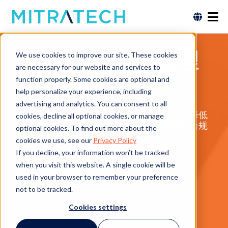
行之有效的政策管理
We use cookies to improve our site. These cookies
are necessary for our website and services to
解决方案
function properly. Some cookies are optional and
help personalize your experience, including
advertising and analytics. You can consent to all
简化复杂的政策管理流程并使之自动化，以降低
cookies, decline all optional cookies, or manage
风险，并建立一个符合道德规范且可辩护的合规
optional cookies. To find out more about the
计划。
cookies we use, see our
Privacy Policy
If you decline, your information won’t be tracked
when you visit this website. A single cookie will be
申请演示
used in your browser to remember your preference
not to be tracked.
Cookies settings