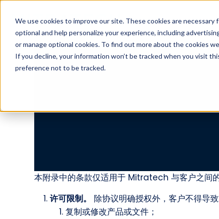
We use cookies to improve our site. These cookies are necessary f
optional and help personalize your experience, including advertising 
or manage optional cookies. To find out more about the cookies we
If you decline, your information won’t be tracked when you visit th
preference not to be tracked.
本附录中的条款仅适用于 Mitratech 与客
许可限制。
除协议明确授权外，客户不得导致
复制或修改产品或文件；