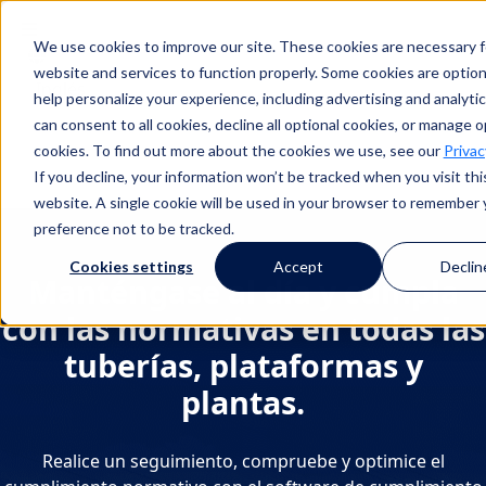
We use cookies to improve our site. These cookies are necessary f
Buscar en
website and services to function properly. Some cookies are option
help personalize your experience, including advertising and analytic
can consent to all cookies, decline all optional cookies, or manage o
cookies. To find out more about the cookies we use, see our
Privac
Buscar en
If you decline, your information won’t be tracked when you visit thi
website. A single cookie will be used in your browser to remember 
preference not to be tracked.
Cookies settings
Accept
Declin
Manténgase al día y cumpla
con las normativas en todas las
tuberías, plataformas y
plantas.
Realice un seguimiento, compruebe y optimice el