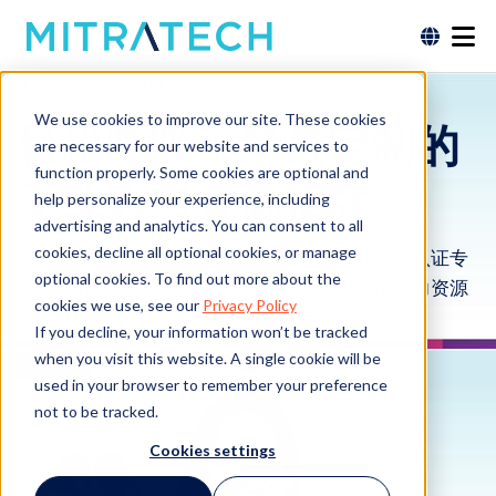
人力资源专家协助
We use cookies to improve our site. These cookies
轻松呼吸：量身定制的
are necessary for our website and services to
function properly. Some cookies are optional and
专业人力资源指导
help personalize your experience, including
advertising and analytics. You can consent to all
cookies, decline all optional cookies, or manage
安心入眠，专业人力资源支持全程护航。我们的认证专
optional cookies. To find out more about the
家为您解答疑问，确保合规运营，赋能战略性人力资源
cookies we use, see our
Privacy Policy
管理。立即预约演示，见证卓越差异。
If you decline, your information won’t be tracked
when you visit this website. A single cookie will be
预约演示
used in your browser to remember your preference
not to be tracked.
Cookies settings