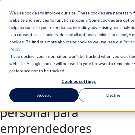
We use cookies to improve our site. These cookies are necessary f
Buscar en
website and services to function properly. Some cookies are option
help personalize your experience, including advertising and analytic
can consent to all cookies, decline all optional cookies, or manage o
cookies. To find out more about the cookies we use, see our
Privac
Buscar en
Policy
If you decline, your information won’t be tracked when you visit thi
Lista de verificación de
website. A single cookie will be used in your browser to remember 
preference not to be tracked.
15 puntos para la
Cookies settings
contratación de
Accept
Decline
personal para
emprendedores