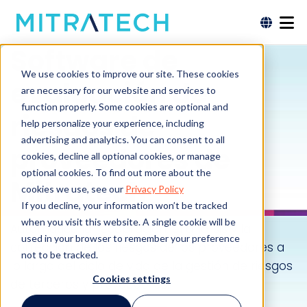
Software de
We use cookies to improve our site. These cookies
evaluación de
are necessary for our website and services to
function properly. Some cookies are optional and
riesgos de
help personalize your experience, including
advertising and analytics. You can consent to all
proveedores de
cookies, decline all optional cookies, or manage
optional cookies. To find out more about the
Mitratech
cookies we use, see our
Privacy Policy
If you decline, your information won’t be tracked
when you visit this website. A single cookie will be
Automatice la recopilación, el análisis y la
used in your browser to remember your preference
corrección de los riesgos de los proveedores a
not to be tracked.
lo largo del ciclo de vida de la gestión de riesgos
Cookies settings
de terceros y proveedores.