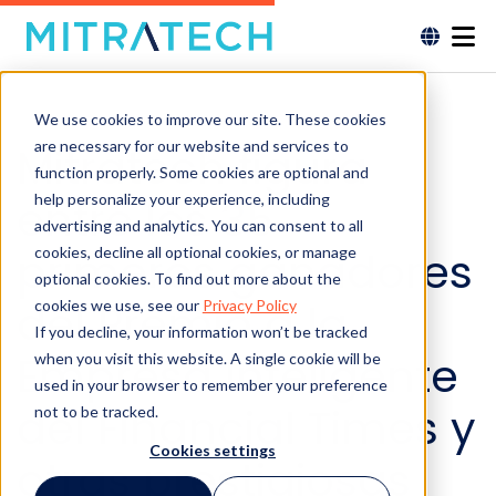
We use cookies to improve our site. These cookies
are necessary for our website and services to
Mitratech figura
function properly. Some cookies are optional and
help personalize your experience, including
entre los 35
advertising and analytics. You can consent to all
primeros ganadores
cookies, decline all optional cookies, or manage
optional cookies. To find out more about the
del Premio a la
cookies we use, see our
Privacy Policy
If you decline, your information won’t be tracked
Empresa Inteligente
when you visit this website. A single cookie will be
used in your browser to remember your preference
del Financial Times y
not to be tracked.
Cookies settings
otras prestigiosas