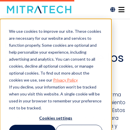
We use cookies to improve our site. These cookies
are necessary for our website and services to
Desarrollo
function properly. Some cookies are optional and
help personalize your experience, including
organizativo y de los
advertising and analytics. You can consent to all
empleados
cookies, decline all optional cookies, or manage
optional cookies. To find out more about the
cookies we use, see our
Privacy Policy
Elaborar un plan de desarrollo de la
If you decline, your information won’t be tracked
organización y de los empleados es una forma
when you visit this website. A single cookie will be
used in your browser to remember your preference
eficaz de que los directivos midan el rendimiento
not to be tracked.
actual y definan las áreas clave de mejora. Estos
planes deben servir como herramientas para
Cookies settings
ayudar a ejecutar su estrategia organizativa y