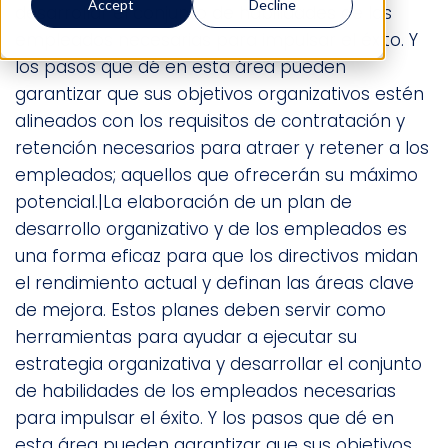
Accept
Decline
desarrollar el conjunto de habilidades de los
empleados necesarias para impulsar el éxito. Y
los pasos que dé en esta área pueden
garantizar que sus objetivos organizativos estén
alineados con los requisitos de contratación y
retención necesarios para atraer y retener a los
empleados; aquellos que ofrecerán su máximo
potencial.|La elaboración de un plan de
desarrollo organizativo y de los empleados es
una forma eficaz para que los directivos midan
el rendimiento actual y definan las áreas clave
de mejora. Estos planes deben servir como
herramientas para ayudar a ejecutar su
estrategia organizativa y desarrollar el conjunto
de habilidades de los empleados necesarias
para impulsar el éxito. Y los pasos que dé en
esta área pueden garantizar que sus objetivos