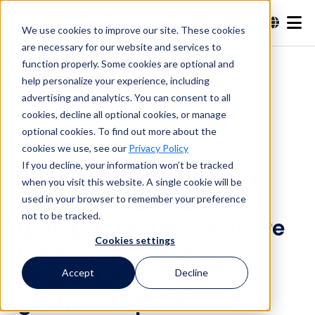
We use cookies to improve our site. These cookies
are necessary for our website and services to
Buscar en
function properly. Some cookies are optional and
help personalize your experience, including
advertising and analytics. You can consent to all
Buscar en
cookies, decline all optional cookies, or manage
optional cookies. To find out more about the
cookies we use, see our
Privacy Policy
If you decline, your information won’t be tracked
when you visit this website. A single cookie will be
Hemos redactado una
used in your browser to remember your preference
not to be tracked.
guía para expertos sobre
Cookies settings
las etapas clave de la
implantación de la
Accept
Decline
gestión de políticas.