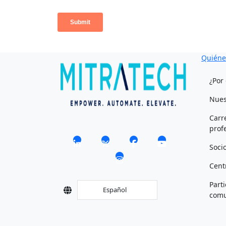
Quiéne
¿Por
Nues
Carr
prof
Soci
Cent
Part
Español
comu