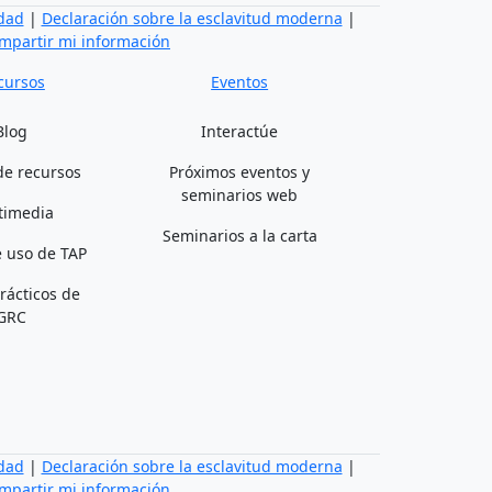
idad
|
Declaración sobre la esclavitud moderna
|
mpartir mi información
cursos
Eventos
Blog
Interactúe
de recursos
Próximos eventos y
seminarios web
timedia
Seminarios a la carta
 uso de TAP
rácticos de
GRC
idad
|
Declaración sobre la esclavitud moderna
|
mpartir mi información