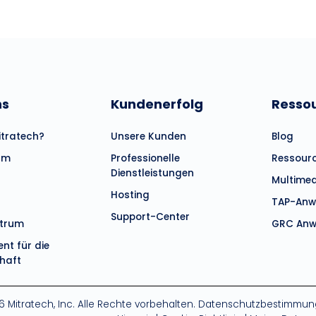
ns
Kundenerfolg
Resso
tratech?
Unsere Kunden
Blog
am
Professionelle
Ressour
Dienstleistungen
Multime
Hosting
TAP-Anw
Support-Center
ntrum
GRC Anw
t für die
haft
 Mitratech, Inc. Alle Rechte vorbehalten.
Datenschutzbestimmun