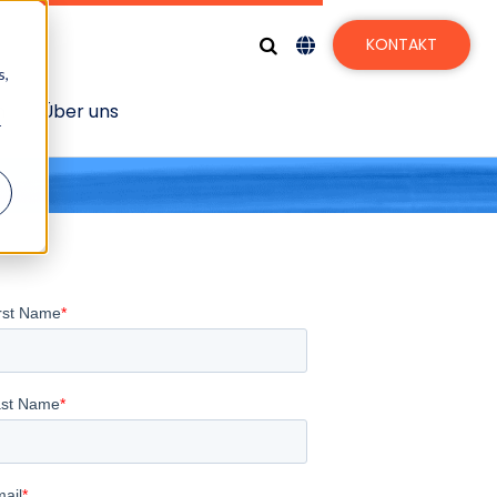
KONTAKT
s,
n
Über uns
r