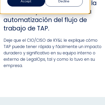
bufete de abogados mejoró la
Accept
Decline
eficiencia y el servicio con la
automatización del flujo de
trabajo de TAP.
Deje que el CIO/CISO de KY&L le explique cómo
TAP puede tener rápida y fácilmente un impacto
duradero y significativo en su equipo interno o
externo de LegalOps, tal y como lo tuvo en su
empresa.